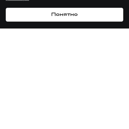
Понятно
ПОКУПАТЕЛЯМ
СЕРВИС
О КОМПАНИИ