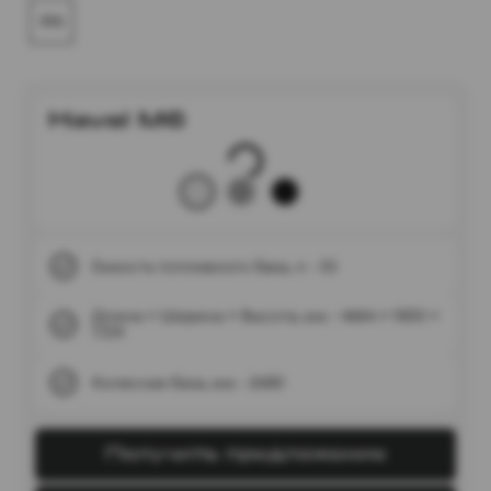
M6
Haval M6
Емкость топливного бака, л - 55
Длина × Ширина × Высота, мм - 4664 × 1830 ×
1729
Колесная база, мм - 2680
Получить предложение